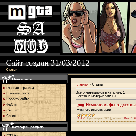
Сайт создан 31/03/2012
Статьи
Меню сайта
Главная
»
Статьи
Главная страница
Всего материалов в каталоге
:
1
Правила сайта
Показано материалов
:
1-1
Новости сайта
Файлы
Немного инфы о дате вы
Немного информации
Статьи
Скриншоты
GTA V
|
Просмотров:
392
|
Добавил:
BaNd189
Категории раздела
GTA V