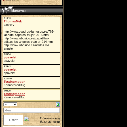
[1]
Мини-чат