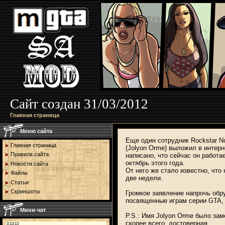
Сайт создан 31/03/2012
Главная страница
Меню сайта
Еще один сотрудник Rockstar N
Главная страница
(Jolyon Orme) выложил в интер
Правила сайта
написано, что сейчас он работа
октябрь этого года.
Новости сайта
От него же стало известно, что
Файлы
две недели.
Статьи
Скриншоты
Громкое заявление напрочь об
посвященные играм серии GTA, 
Мини-чат
P.S.: Имя Jolyon Orme было зам
скорее всего, достоверная.